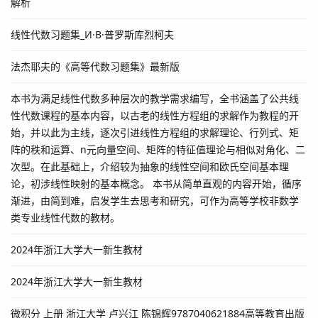
解析
线性代数习题集_И·B·普罗斯库烈柯夫
法杰耶夫的《高等代数习题集》最新版
本书为满足线性代数多种层次的教学需求编写，全书涵盖了公共线
性代数课程的基本内容，以古老的线性方程组的求解作为教程的开
始，并以此为主线，逐次引进线性方程组的求解理论、行列式、矩
阵的秩和运算、n元向量空间、矩阵的特征值理论与相似对角化、二
次型。在此基础上，介绍较为抽象的线性空间和欧氏空间基本理
论，初涉线性映射的基本概念。 本书从简单直观的内容开始，循序
渐进，由简到难，启发学生去思考和研究，可作为高等学校非数学
类专业线性代数的教材。
2024年浙江大学大一新生教材
2024年浙江大学大一新生教材
微积分 上册 浙江大学 卢兴江 陈锦辉9787040621884高等教育出版