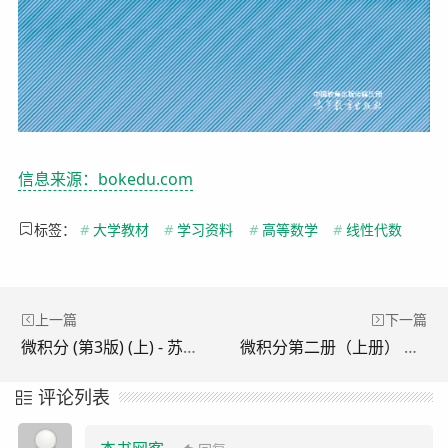
信息来源：bokedu.com
标签：
#
大学教材
#
学习资料
#
高等数学
#
线性代数
上一篇
下一篇
微积分 (第3版) (上) - 苏德矿, 吴明华, 童雯雯---浙江大学大一新生教材
微积分第二册（上册） 卢兴江、陈锦辉 高等教育出版社---浙江大学大一新生教材
评论列表