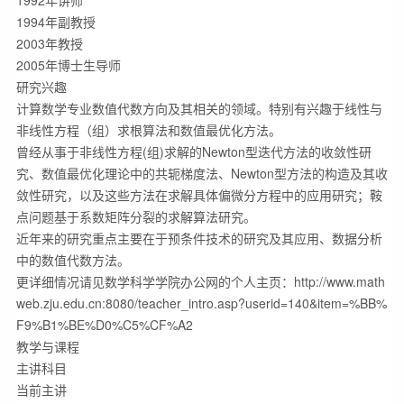
1992年讲师

1994年副教授

2003年教授

2005年博士生导师

研究兴趣

计算数学专业数值代数方向及其相关的领域。特别有兴趣于线性与
非线性方程（组）求根算法和数值最优化方法。

曾经从事于非线性方程(组)求解的Newton型迭代方法的收敛性研
究、数值最优化理论中的共轭梯度法、Newton型方法的构造及其收
敛性研究，以及这些方法在求解具体偏微分方程中的应用研究；鞍
点问题基于系数矩阵分裂的求解算法研究。

近年来的研究重点主要在于预条件技术的研究及其应用、数据分析
中的数值代数方法。

更详细情况请见数学科学学院办公网的个人主页：http://www.math
web.zju.edu.cn:8080/teacher_intro.asp?userid=140&item=%BB%
F9%B1%BE%D0%C5%CF%A2

教学与课程

主讲科目

当前主讲
