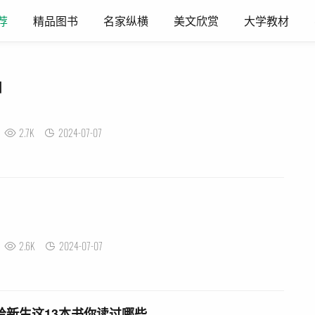
荐
精品图书
名家纵横
美文欣赏
大学教材
目
2.7K
2024-07-07
2.6K
2024-07-07
给新生这13本书你读过哪些