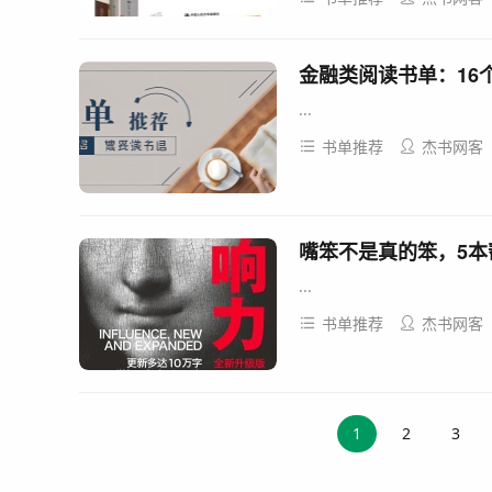
金融类阅读书单：16
...
书单推荐
杰书网客
嘴笨不是真的笨，5本
...
书单推荐
杰书网客
1
2
3