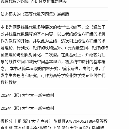
线性代数习题集_И·B·普罗斯库烈柯夫
法杰耶夫的《高等代数习题集》最新版
本书为满足线性代数多种层次的教学需求编写，全书涵盖了
公共线性代数课程的基本内容，以古老的线性方程组的求解
作为教程的开始，并以此为主线，逐次引进线性方程组的求
解理论、行列式、矩阵的秩和运算、n元向量空间、矩阵的特
征值理论与相似对角化、二次型。在此基础上，介绍较为抽
象的线性空间和欧氏空间基本理论，初涉线性映射的基本概
念。 本书从简单直观的内容开始，循序渐进，由简到难，启
发学生去思考和研究，可作为高等学校非数学类专业线性代
数的教材。
2024年浙江大学大一新生教材
2024年浙江大学大一新生教材
微积分 上册 浙江大学 卢兴江 陈锦辉9787040621884高等教
育出版 基本信息书名:微积分 上册 浙江大学 卢兴江 陈锦辉