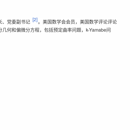
[2]
长、党委副书记
。美国数学会会员，美国数学评论评论
何和偏微分方程，包括预定曲率问题，k-Yamabe问