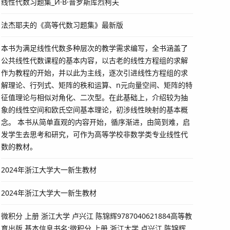
线性代数习题集_И·B·普罗斯库烈柯夫
法杰耶夫的《高等代数习题集》最新版
本书为满足线性代数多种层次的教学需求编写，全书涵盖了
公共线性代数课程的基本内容，以古老的线性方程组的求解
作为教程的开始，并以此为主线，逐次引进线性方程组的求
解理论、行列式、矩阵的秩和运算、n元向量空间、矩阵的特
征值理论与相似对角化、二次型。在此基础上，介绍较为抽
象的线性空间和欧氏空间基本理论，初涉线性映射的基本概
念。 本书从简单直观的内容开始，循序渐进，由简到难，启
发学生去思考和研究，可作为高等学校非数学类专业线性代
数的教材。
2024年浙江大学大一新生教材
2024年浙江大学大一新生教材
微积分 上册 浙江大学 卢兴江 陈锦辉9787040621884高等教
育出版 基本信息书名:微积分 上册 浙江大学 卢兴江 陈锦辉