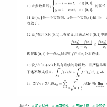
标签：
#
期末试卷
#
学习资料
#
历年试题
#
微积分