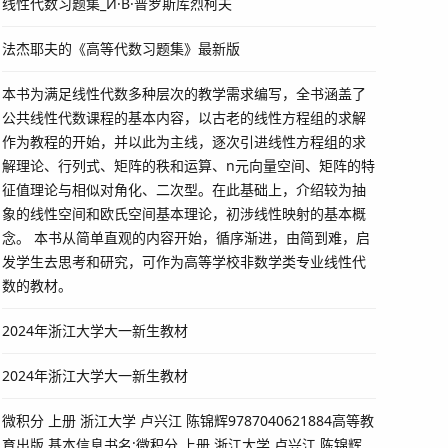
线性代数习题集_И·B·普罗斯库烈柯夫
法杰耶夫的《高等代数习题集》最新版
本书为满足线性代数多种层次的教学需求编写，全书涵盖了
公共线性代数课程的基本内容，以古老的线性方程组的求解
作为教程的开始，并以此为主线，逐次引进线性方程组的求
解理论、行列式、矩阵的秩和运算、n元向量空间、矩阵的特
征值理论与相似对角化、二次型。在此基础上，介绍较为抽
象的线性空间和欧氏空间基本理论，初涉线性映射的基本概
念。 本书从简单直观的内容开始，循序渐进，由简到难，启
发学生去思考和研究，可作为高等学校非数学类专业线性代
数的教材。
2024年浙江大学大一新生教材
2024年浙江大学大一新生教材
微积分 上册 浙江大学 卢兴江 陈锦辉9787040621884高等教
育出版 基本信息书名:微积分 上册 浙江大学 卢兴江 陈锦辉