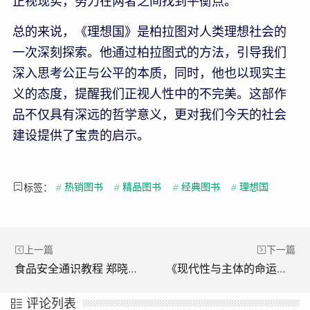
正视现实，努力在两者之间找到平衡点。
总的来说，《理想国》是柏拉图对人类理想社会的
一次深刻探索。他通过柏拉图式的方法，引导我们
深入思考公正与公平的本质，同时，他也以现实主
义的态度，提醒我们正视人性中的不完美。这部作
品不仅具有深远的哲学意义，更对我们今天的社会
建设提供了宝贵的启示。
标签：
#
热销图书
#
精品图书
#
经典图书
#
理想国
上一篇
下一篇
食品安全通识教程 郑晓冬//陈卫9787308212038浙江大学出版社
《现代性与主体的命运》读后感
评论列表